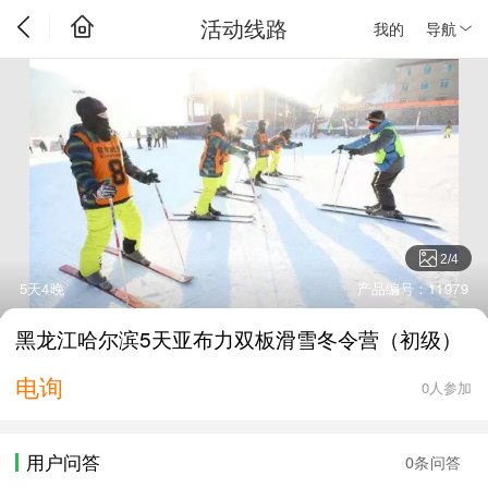
活动线路
我的
导航
2
/
4
5天4晚
产品编号：11979
黑龙江哈尔滨5天亚布力双板滑雪冬令营（初级）
电询
0人参加
用户问答
0条问答