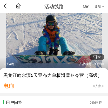
活动线路
我的
导航
2
/
4
5天4晚
产品编号：11990
黑龙江哈尔滨5天亚布力单板滑雪冬令营（高级）
电询
0人参加
用户问答
0条问答