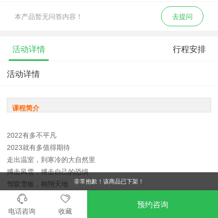
本产品暂无问答内容！
去提问
活动详情
行程安排
活动详情
课程简介
2022有多不平凡
2023就有多值得期待
走出温室，到寒冷的大自然里
搏击风雪，搏击自己的恐惧
非常抱歉！该商品已下架！
驾驭雪板，翱翔天地
让内心的狂野骄傲地在雪地驰骋
预约咨询
电话咨询
收藏