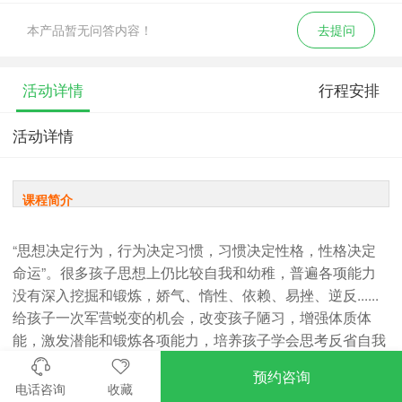
本产品暂无问答内容！
去提问
活动详情
行程安排
活动详情
课程简介
“思想决定行为，行为决定习惯，习惯决定性格，性格决定
命运”。很多孩子思想上仍比较自我和幼稚，普遍各项能力
没有深入挖掘和锻炼，娇气、惰性、依赖、易挫、逆反......
给孩子一次军营蜕变的机会，改变孩子陋习，增强体质体
能，激发潜能和锻炼各项能力，培养孩子学会思考反省自我
成长，才是给孩子最大的底气！
预约咨询
我是一个兵军事夏令营，铸军魂以磨练，钢铁志以熔炼，以
电话咨询
收藏