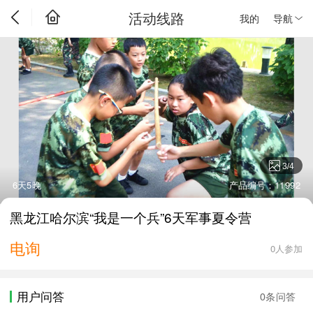
活动线路
我的
导航
3
/
4
6天5晚
产品编号：11992
黑龙江哈尔滨“我是一个兵”6天军事夏令营
电询
0人参加
用户问答
0条问答