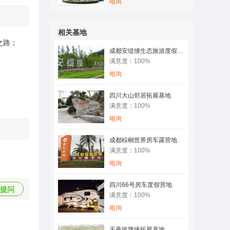
电询
相关基地
之路；
成都安缇缦生态旅游度假基地
满意度：100%
电询
四川大山邻居拓展基地
满意度：100%
电询
成都棕榈世界房车露营地
满意度：100%
电询
四川66号房车度假营地
提问
满意度：100%
电询
天香玫瑰缘拓展基地