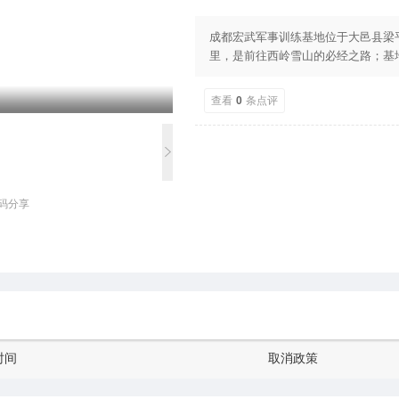
成都宏武军事训练基地位于大邑县梁
里，是前往西岭雪山的必经之路；基
拓展训练，能同时容纳800人训练，
查看
0
条点评
码分享
时间
取消政策