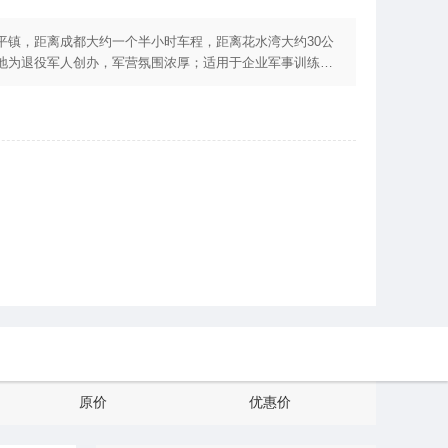
平镇，距离成都大约一个半小时车程，距离花水湾大约30公
地为退役军人创办，军营氛围浓厚；适用于企业军事训练，
吃住。
原价
优惠价