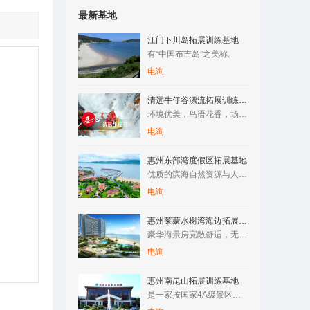
最新基地
江门下川岛拓展训练基地
有“中国布吉岛”之美称。
电询
清远牛仔谷漂流拓展训练基地
环境优美，鸟语花香，场地空阔，空气清新，纯天然原生态树林/竹…
电询
惠州东部湾度假区拓展基地
优质的滨海自然资源与人文资源，让整个区域拥有了成为国际滨海旅…
电询
惠州莱蒙水榭湾海边拓展训练基地
豪华海景房宽敞舒适，无边际泳游池与海浑然一体，还有专属儿童池…
电询
惠州南昆山拓展训练基地
是一家按国家4A级景区标准建设的综合性旅游度假区。