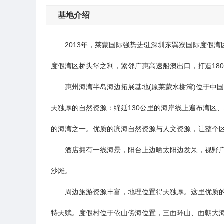
基地介绍
2013年，莱蒙国际强势进驻深圳东巽寮国际度假湾区
度假湾区桥头堡之利，紧邻广惠高速船澳出口，打造180
惠州海湾半岛海边
拓展基地
(原莱蒙水榭湾)位于中
天独厚的自然资源：绵延130公里的海岸线上遍布湾区
的海湾之一。优质的滨海自然资源与人文资源，让整个
酒店拥有一线海景，阳台上边晒太阳边发呆，视野广
沙滩。
周边旅游资源丰富，地理位置得天独厚。这里优质的
特天赋。度假村位于依山傍海位置，三面环山、面朝大海