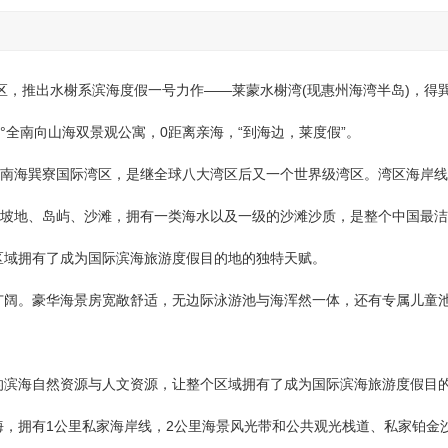
，推出水榭系滨海度假一号力作——莱蒙水榭湾(现惠州海湾半岛)，得
°全南向山海双景观公寓，0距离亲海，“到海边，莱度假”。
国南海巽寮国际湾区，是继全球八大湾区后又一个世界级湾区。湾区海岸
、坡地、岛屿、沙滩，拥有一类海水以及一级的沙滩沙质，是整个中国最
区域拥有了成为国际滨海旅游度假目的地的独特天赋。
阔。豪华海景房宽敞舒适，无边际泳游池与海浑然一体，还有专属儿童
滨海自然资源与人文资源，让整个区域拥有了成为国际滨海旅游度假目
，拥有1公里私家海岸线，2公里海景风光带和公共观光栈道、私家铂金