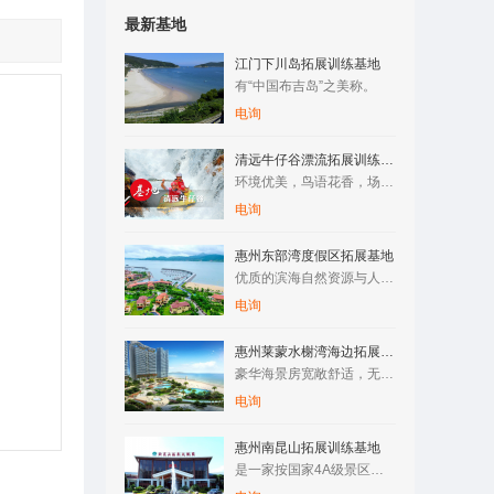
最新基地
江门下川岛拓展训练基地
有“中国布吉岛”之美称。
电询
清远牛仔谷漂流拓展训练基地
环境优美，鸟语花香，场地空阔，空气清新，纯天然原生态树林/竹…
电询
惠州东部湾度假区拓展基地
优质的滨海自然资源与人文资源，让整个区域拥有了成为国际滨海旅…
电询
惠州莱蒙水榭湾海边拓展训练基地
豪华海景房宽敞舒适，无边际泳游池与海浑然一体，还有专属儿童池…
电询
惠州南昆山拓展训练基地
是一家按国家4A级景区标准建设的综合性旅游度假区。