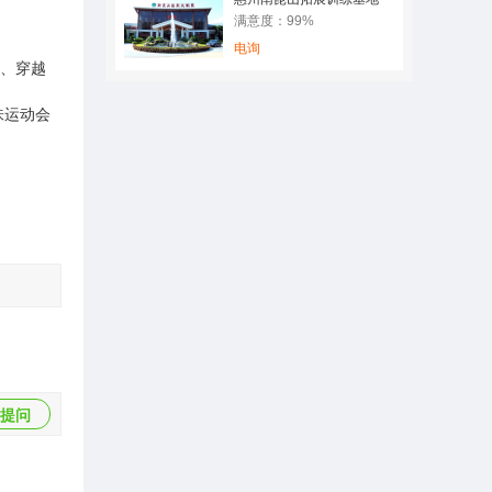
满意度：99%
电询
、穿越
味运动会
提问