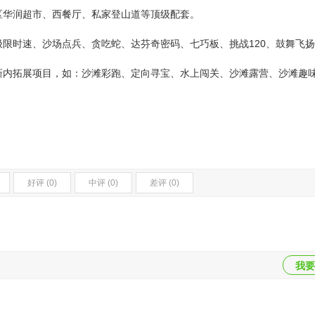
区华润超市、西餐厅、私家登山道等顶级配套。
时速、沙场点兵、贪吃蛇、达芬奇密码、七巧板、挑战120、鼓舞飞扬
新内拓展项目，如：沙滩彩跑、定向寻宝、水上闯关、沙滩露营、沙滩趣
好评 (0)
中评 (0)
差评 (0)
我要