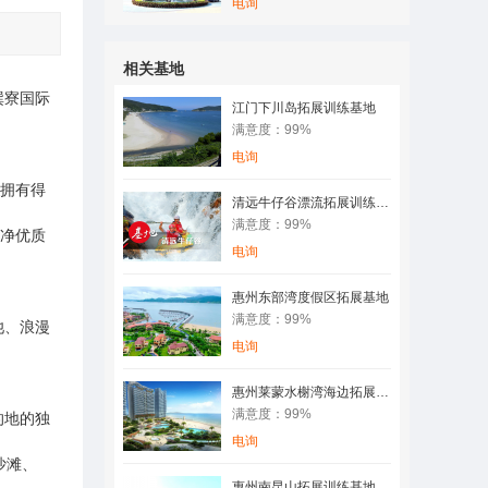
电询
相关基地
巽寮国际
江门下川岛拓展训练基地
满意度：99%
电询
线拥有得
清远牛仔谷漂流拓展训练基地
满意度：99%
洁净优质
电询
惠州东部湾度假区拓展基地
满意度：99%
池、浪漫
电询
惠州莱蒙水榭湾海边拓展训练基地
满意度：99%
的地的独
电询
沙滩、
惠州南昆山拓展训练基地