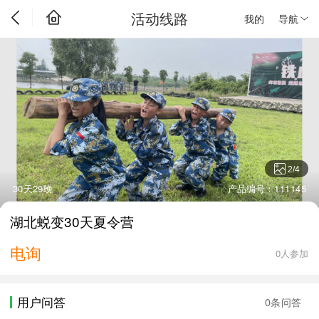
活动线路
我的
导航
2
/
4
30天29晚
产品编号：111145
湖北蜕变30天夏令营
电询
0人参加
用户问答
0条问答