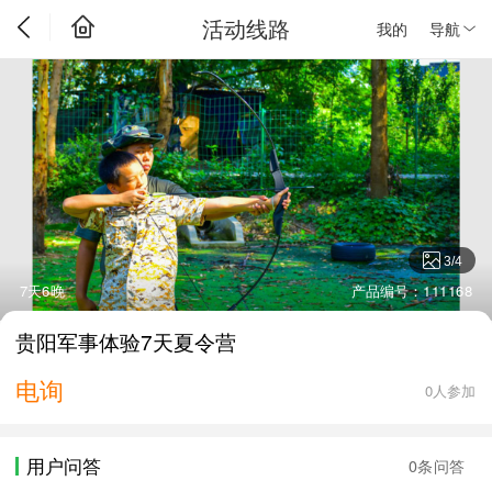
活动线路
我的
导航
3
/
4
7天6晚
产品编号：111168
贵阳军事体验7天夏令营
电询
0人参加
用户问答
0条问答