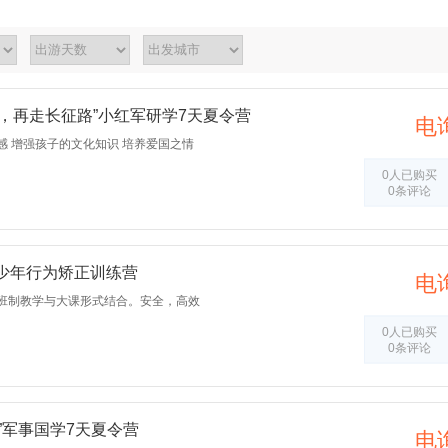
重庆
北京
西藏
安徽
湖南
河北
天津
青海
甘肃
，再走长征路”小红军研学7天夏令营
电
感 增强孩子的文化知识 培养爱国之情
0人已购买
0条评论
青少年行为矫正训练营
电
班制教学与大课形式结合。安全，高效
0人已购买
0条评论
”军事国学7天夏令营
电