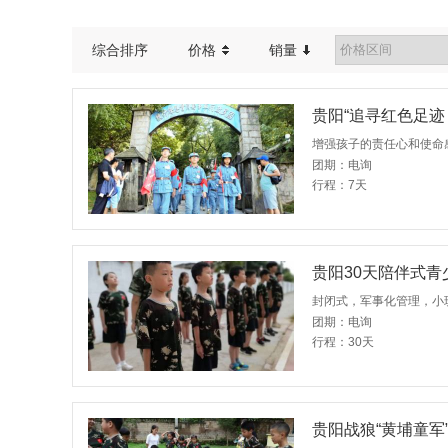
吉林
海南
宁夏
贵州
综合排序
价格
销量
黑龙江
广西
云南
贵阳“追寻红色足迹
增强孩子的责任心和使命
团期：电询
行程：7天
贵阳30天陪伴式
封闭式，军事化管理，小
团期：电询
行程：30天
贵阳战狼“黄埔童军