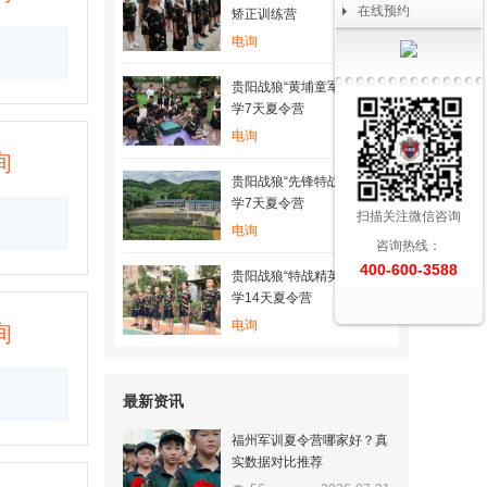
在线预约
矫正训练营
电询
贵阳战狼“黄埔童军”军事国
学7天夏令营
电询
询
贵阳战狼“先锋特战”军事国
学7天夏令营
扫描关注微信咨询
电询
咨询热线：
400-600-3588
贵阳战狼“特战精英”军事国
学14天夏令营
电询
询
最新资讯
福州军训夏令营哪家好？真
实数据对比推荐