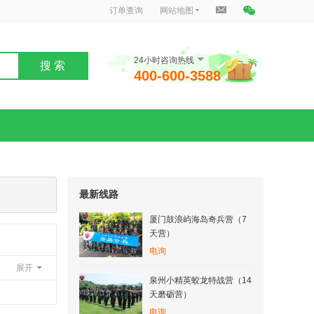
订单查询
网站地图
24小时咨询热线
搜 索
400-600-3588
最新线路
厦门鼓浪屿海岛奇兵营（7
天营）
电询
展开
泉州小精英蛟龙特战营（14
天磨砺营）
电询