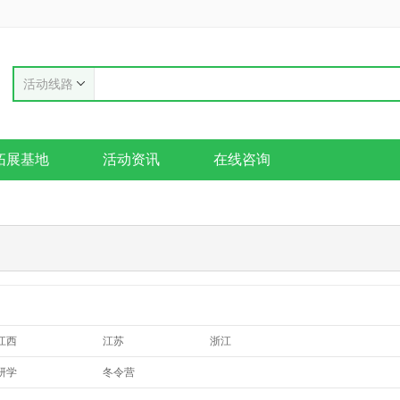
活动线路
拓展基地
活动资讯
在线咨询
江西
江苏
浙江
山西
辽宁
内蒙古
研学
冬令营
陕西
山东
河南