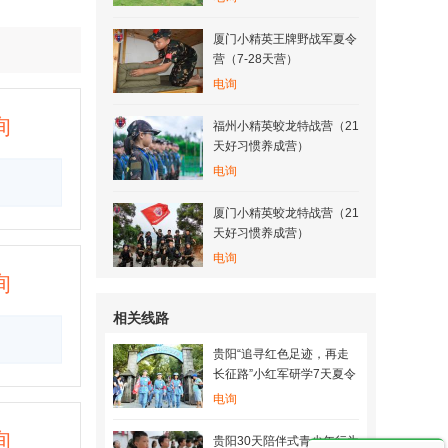
厦门小精英王牌野战军夏令
营（7-28天营）
电询
询
福州小精英蛟龙特战营（21
天好习惯养成营）
电询
厦门小精英蛟龙特战营（21
天好习惯养成营）
电询
询
相关线路
贵阳“追寻红色足迹，再走
长征路”小红军研学7天夏令
营
电询
询
贵阳30天陪伴式青少年行为