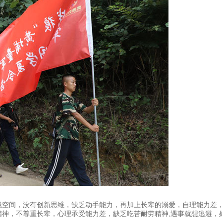
践空间，没有创新思维，缺乏动手能力，再加上长辈的溺爱，自理能力差
精神，不尊重长辈，心理承受能力差，缺乏吃苦耐劳精神,遇事就想逃避，