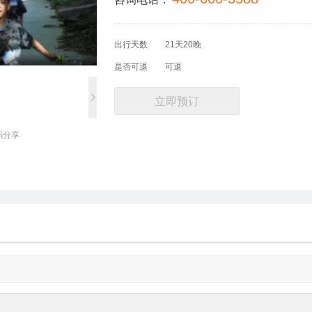
出行天数
21天20晚
是否可退
可退
立即预订
码分享