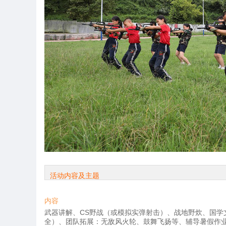
活动内容及主题
内容
武器讲解、CS野战（或模拟实弹射击）、战地野炊、国学
全）、团队拓展：无敌风火轮、鼓舞飞扬等、辅导暑假作