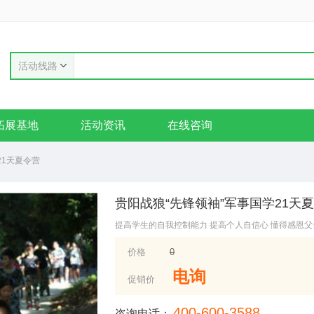
活动线路
拓展基地
活动资讯
在线咨询
21天夏令营
贵阳战狼“先锋领袖”军事国学21天
提高学生的自我控制能力 提高个人自信心 懂得感恩
价格
0
电询
促销价
400-600-3588
咨询电话：