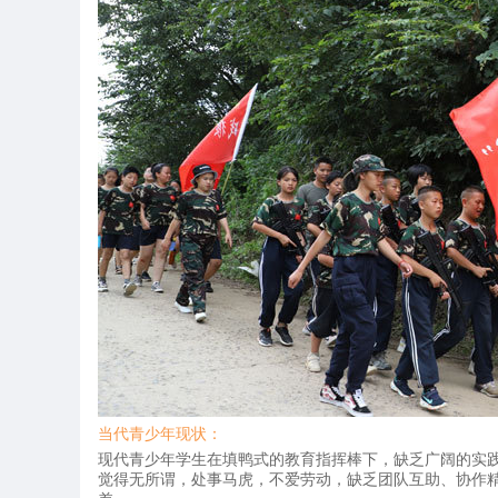
当代青少年现状：
现代青少年学生在填鸭式的教育指挥棒下，缺乏广阔的实
觉得无所谓，处事马虎，不爱劳动，缺乏团队互助、协作