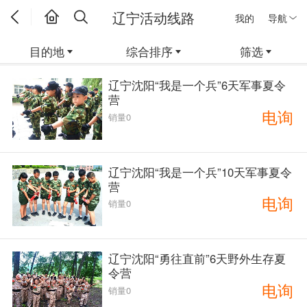
辽宁活动线路
我的
导航
目的地
综合排序
筛选
辽宁沈阳“我是一个兵”6天军事夏令
营
电询
销量0
辽宁沈阳“我是一个兵”10天军事夏令
营
电询
销量0
辽宁沈阳“勇往直前”6天野外生存夏
令营
电询
销量0