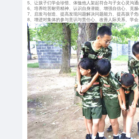
5、让孩子们学会珍惜、体恤他人架起符合与子女心灵沟通
6、培养吃苦耐劳精神、认识自身潜能、增强自信心、克
7、启发与创造、提高发现问题解决问题能力、提高孩子
8、增进对集体的参与意识与责任心、改善人际关系、学