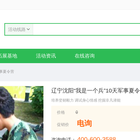
活动线路
拓展基地
活动资讯
在线咨询
军事夏令营
辽宁沈阳“我是一个兵”10天军事夏
培养坚韧毅力 调试身心情感 挖掘非凡潜能
价格
0
电询
促销价
400-600-3588
咨询电话：