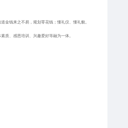
知道金钱来之不易，规划零花钱；懂礼仪、懂礼貌。
体素质、感恩培训、兴趣爱好等融为一体。