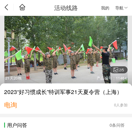
活动线路
我的
导航
2
/
5
21天20晚
产品编号：11464
2023“好习惯成长”特训军事21天夏令营（上海）
电询
0人参加
用户问答
0条问答