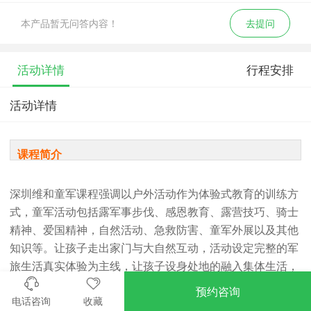
本产品暂无问答内容！
去提问
活动详情
行程安排
活动详情
课程简介
深圳维和童军课程强调以户外活动作为体验式教育的训练方
式，童军活动包括露军事步伐、感恩教育、露营技巧、骑士
精神、爱国精神，自然活动、急救防害、童军外展以及其他
知识等。让孩子走出家门与大自然互动，活动设定完整的军
旅生活真实体验为主线，让孩子设身处地的融入集体生活，
更好的达成体验效果。在活动中我们还将植入维和部队培训
预约咨询
电话咨询
收藏
的核心思想，配以感恩教育、心灵成长、励志、以军事管