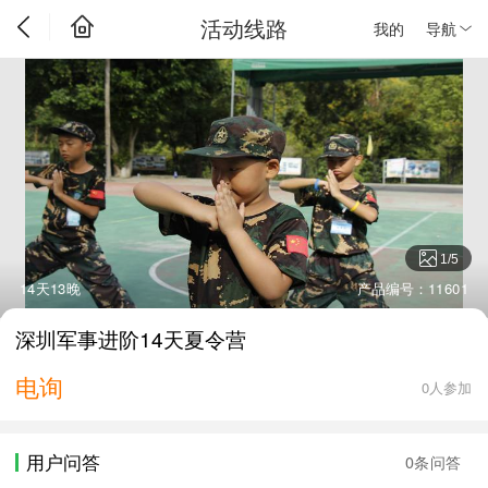
活动线路
我的
导航
1
/
5
14天13晚
产品编号：11601
深圳军事进阶14天夏令营
电询
0人参加
用户问答
0条问答