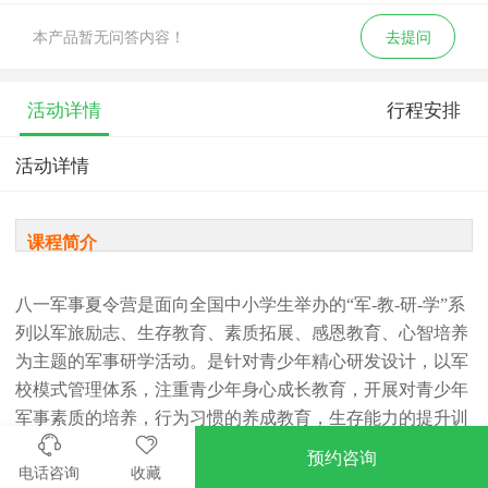
本产品暂无问答内容！
去提问
活动详情
行程安排
活动详情
课程简介
八一军事夏令营是面向全国中小学生举办的“军-教-研-学”系
列以军旅励志、生存教育、素质拓展、感恩教育、心智培养
为主题的军事研学活动。是针对青少年精心研发设计，以军
校模式管理体系，注重青少年身心成长教育，开展对青少年
军事素质的培养，行为习惯的养成教育，生存能力的提升训
练。八一军事训练营始终坚持军营文化与校园文化相结合的
预约咨询
电话咨询
收藏
教育理念，课程设计上既具有军营特色，又符合青少年年龄