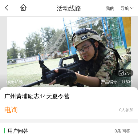
活动线路
我的
导航
2
/
5
14天13晚
产品编号：11639
广州黄埔励志14天夏令营
电询
0人参加
用户问答
0条问答