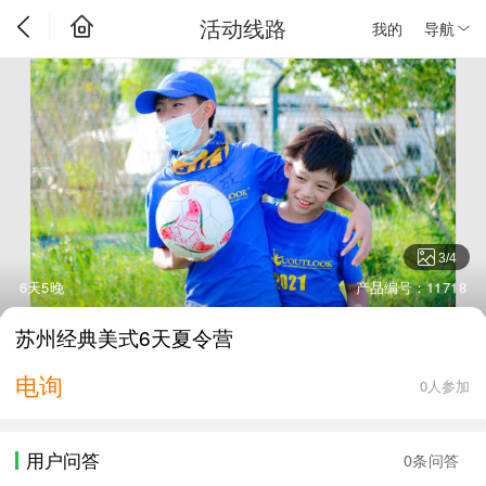
活动线路
我的
导航
3
/
4
6天5晚
产品编号：11718
苏州经典美式6天夏令营
电询
0人参加
用户问答
0条问答