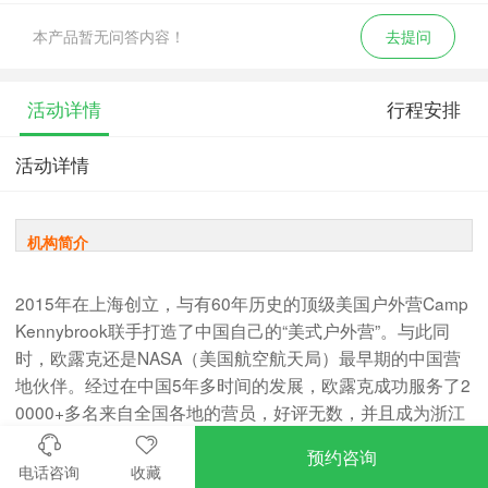
本产品暂无问答内容！
去提问
活动详情
行程安排
活动详情
机构简介
2015年在上海创立，与有60年历史的顶级美国户外营Camp
Kennybrook联手打造了中国自己的“美式户外营”。与此同
时，欧露克还是NASA（美国航空航天局）最早期的中国营
地伙伴。经过在中国5年多时间的发展，欧露克成功服务了2
0000+多名来自全国各地的营员，好评无数，并且成为浙江
海亮教育集团、新纪元双语学校、上海莱克顿国际学校、浙
预约咨询
江道尔顿教育集团等知名国际化学校课后课供应商。
电话咨询
收藏