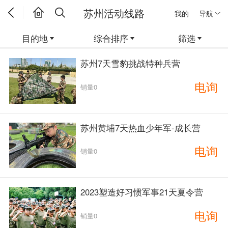
苏州活动线路
我的
导航
目的地
综合排序
筛选
苏州7天雪豹挑战特种兵营
电询
销量0
苏州黄埔7天热血少年军-成长营
电询
销量0
2023塑造好习惯军事21天夏令营
电询
销量0