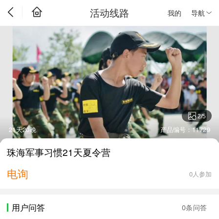
活动线路
我的
导航
2
/
5
21天20晚
产品编号：11729
珠海军事习惯21天夏令营
电询
0人参加
用户问答
0条问答