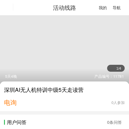
活动线路
我的
导航
1
/
4
5天4晚
产品编号：11781
深圳AI无人机特训中级5天走读营
电询
0人参加
用户问答
0条问答