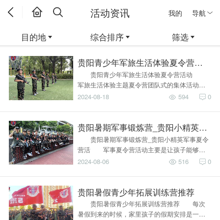
活动资讯
我的
导航
目的地
综合排序
筛选
贵阳青少年军旅生活体验夏令营活动
​ 贵阳青少年军旅生活体验夏令营活动
军旅生活体验主题夏令营团队式的集体活动…
2024-08-18
594
0
贵阳暑期军事锻炼营_贵阳小精英军事
贵阳暑期军事锻炼营_贵阳小精英军事夏令
营活 军事夏令营活动主要是让孩子能够…
2024-08-06
516
0
贵阳暑假青少年拓展训练营推荐
​ 贵阳暑假青少年拓展训练营推荐 每次
暑假到来的时候，家里孩子的假期安排是一…