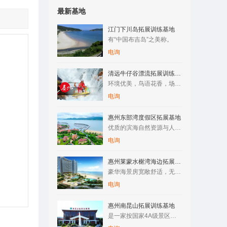
最新基地
江门下川岛拓展训练基地
有“中国布吉岛”之美称。
电询
清远牛仔谷漂流拓展训练基地
环境优美，鸟语花香，场地空阔，空气清新，纯天然原生态树林/竹…
电询
惠州东部湾度假区拓展基地
优质的滨海自然资源与人文资源，让整个区域拥有了成为国际滨海旅…
电询
惠州莱蒙水榭湾海边拓展训练基地
豪华海景房宽敞舒适，无边际泳游池与海浑然一体，还有专属儿童池…
电询
惠州南昆山拓展训练基地
是一家按国家4A级景区标准建设的综合性旅游度假区。