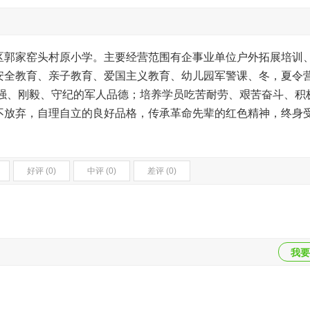
云州区郭家窑头村原小学。主要经营范围有企事业单位户外拓展培训
安全教育、亲子教育、爱国主义教育、幼儿园军警课、冬，夏令
坚强、刚毅、守纪的军人品德；培养学员吃苦耐劳、艰苦奋斗、积
不放弃，自理自立的良好品格，传承革命先辈的红色精神，终身
好评 (0)
中评 (0)
差评 (0)
我要