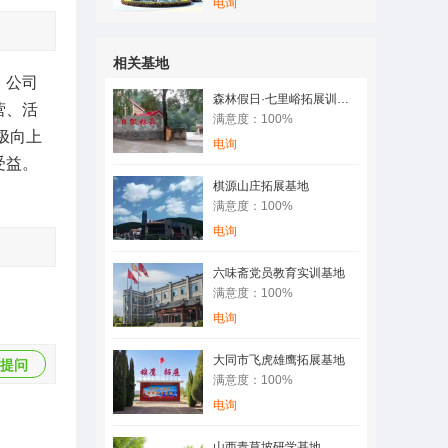
电询
相关基地
、公司
森林假日·七里峪拓展训练基地
营、活
满意度：100%
极向上
电询
受益。
棋源山庄拓展基地
满意度：100%
电询
六味斋党员教育实训基地
满意度：100%
电询
大同市飞虎雄鹰拓展基地
提问
满意度：100%
电询
山西青草坡研学基地