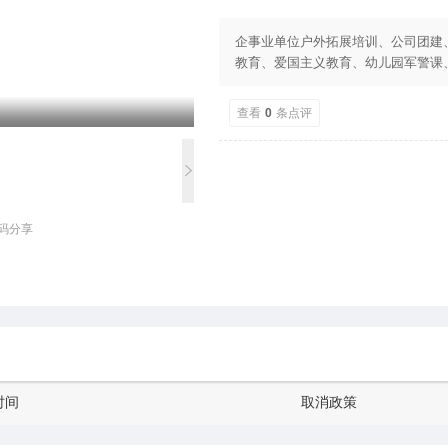
企事业单位户外拓展培训、公司团建
教育、爱国主义教育、幼儿园军警课
查看
0
条点评
码分享
时间
取消政策