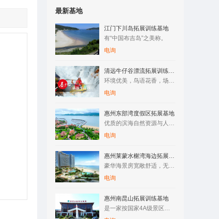
最新基地
江门下川岛拓展训练基地
有“中国布吉岛”之美称。
电询
清远牛仔谷漂流拓展训练基地
环境优美，鸟语花香，场地空阔，空气清新，纯天然原生态树林/竹…
电询
惠州东部湾度假区拓展基地
优质的滨海自然资源与人文资源，让整个区域拥有了成为国际滨海旅…
电询
惠州莱蒙水榭湾海边拓展训练基地
豪华海景房宽敞舒适，无边际泳游池与海浑然一体，还有专属儿童池…
电询
惠州南昆山拓展训练基地
是一家按国家4A级景区标准建设的综合性旅游度假区。