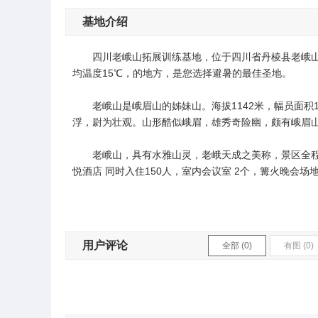
基地介绍
四川老峨山拓展训练基地，位于四川省丹棱县老峨山
均温度15℃，的地方，是您选择避暑的最佳圣地。
老峨山是峨眉山的姊妹山。海拔1142米，幅员面积1
浮，尉为壮观。山形酷似峨眉，雄秀奇险幽，颇有峨眉
老峨山，具有水雅山灵，老峨天成之美称，景区全程路
悦酒店 同时入住150人，室内会议室 2个，篝火晚会场
用户评论
全部 (0)
有图 (0)