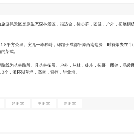
旅游风景区是原生态森林景区，很适合，徒步群，团健，户外，拓展训
1.8平方公里。突兀一峰独峙，雄踞于成都平原西南边缘，时有烟去在半
山的架式。
线为丛林路段。具丛林拓展。户外，丛林，徒步，拓展，团健，品质团
地 3个，澄怀湖草坪，高空，背摔，毕业墙。
好评 (0)
中评 (0)
差评 (0)