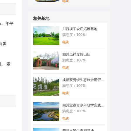
电询
相关基地
练。年平
川西坝子农庄拓展基地
满意度：100%
电询
山飘
四川茂祥度假山庄
满意度：100%
。 素
电询
成都安缇缦生态旅游度假基地
满意度：100%
电询
四川宝森青少年研学实践教育基地
满意度：100%
电询
四川义景生态园基地