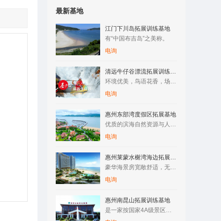
最新基地
江门下川岛拓展训练基地
有“中国布吉岛”之美称。
电询
清远牛仔谷漂流拓展训练基地
环境优美，鸟语花香，场地空阔，空气清新，纯天然原生态树林/竹…
电询
惠州东部湾度假区拓展基地
优质的滨海自然资源与人文资源，让整个区域拥有了成为国际滨海旅…
电询
惠州莱蒙水榭湾海边拓展训练基地
豪华海景房宽敞舒适，无边际泳游池与海浑然一体，还有专属儿童池…
电询
惠州南昆山拓展训练基地
是一家按国家4A级景区标准建设的综合性旅游度假区。