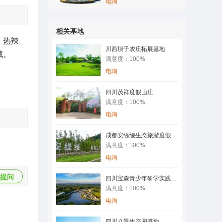
电询
相关基地
，热辣
川西坝子农庄拓展基地
城。
满意度：100%
电询
四川茂祥度假山庄
满意度：100%
电询
成都安缇缦生态旅游度假基地
满意度：100%
电询
提问
四川宝森青少年研学实践教育基地
满意度：100%
电询
四川义景生态园基地