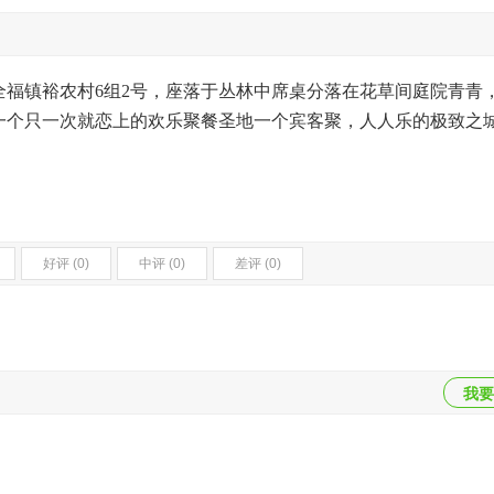
全福镇裕农村6组2号，座落于丛林中席桌分落在花草间庭院青青
一个只一次就恋上的欢乐聚餐圣地一个宾客聚，人人乐的极致之
好评 (0)
中评 (0)
差评 (0)
我要