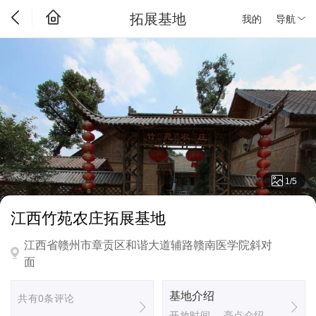
拓展基地
我的
导航
1
/
5
江西竹苑农庄拓展基地
江西省赣州市章贡区和谐大道辅路赣南医学院斜对
面
基地介绍
共有0条评论
开放时间、 亮点介绍