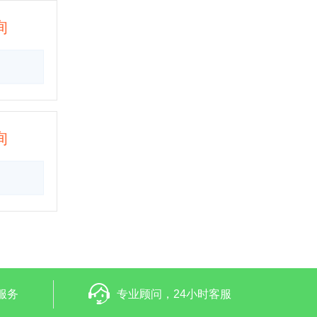
询
询
服务
专业顾问，24小时客服