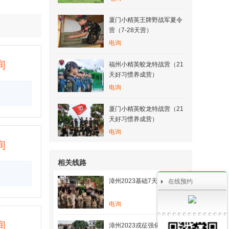
厦门小精英王牌野战军夏令
营（7-28天营）
电询
询
福州小精英蛟龙特战营（21
天好习惯养成营）
电询
厦门小精英蛟龙特战营（21
天好习惯养成营）
电询
询
相关线路
漳州2023基础7天夏令营
在线预约
电询
询
漳州2023戎征强化21天夏