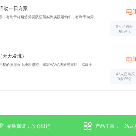
展活动一日方案
电
有利于加强基层党组织建设，有利于将熔炼党员队伍落实到实践活动中，有利于为党员队伍增加和培养新鲜血液，有利于加强对党员干部的教育，牢固树立为人民服务的宗旨，增强服务基层，服务群众的意识，活跃基层党组织气氛，增进党员互相之间的了解，使社区形成良好的氛围。
0人已购买
0条评论
（天天发班）
电
火山岛自然生态风景区、完整的滨海火山地质遗迹、国家AAAA级旅游景区、福建十大旅游品牌之一、中心式火山喷发构造形迹、后期风化海蚀地质地貌
142人已购买
0条评论
品质保证，放心出行
产品丰富，一站式