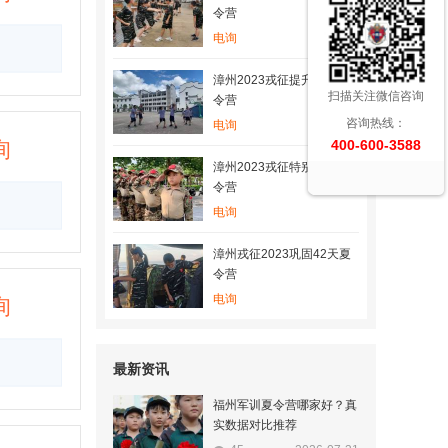
令营
电询
漳州2023戎征提升28天夏
扫描关注微信咨询
令营
咨询热线：
电询
询
400-600-3588
漳州2023戎征特别35天夏
令营
电询
漳州戎征2023巩固42天夏
令营
电询
询
最新资讯
福州军训夏令营哪家好？真
实数据对比推荐