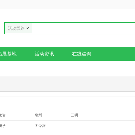
活动线路
拓展基地
活动资讯
在线咨询
龙岩
泉州
三明
宁德
莆田
研学
冬令营