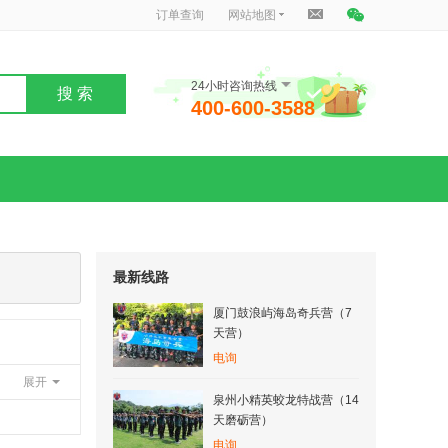
订单查询
网站地图
24小时咨询热线
搜 索
400-600-3588
最新线路
厦门鼓浪屿海岛奇兵营（7
天营）
电询
展开
泉州小精英蛟龙特战营（14
天磨砺营）
电询