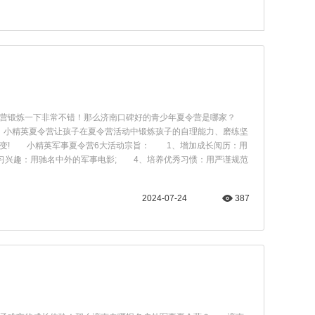
营锻炼一下非常不错！那么济南口碑好的青少年夏令营是哪家？
​ 小精英夏令营让孩子在夏令营活动中锻炼孩子的自理能力、磨练坚
蜕变! 小精英军事夏令营6大活动宗旨： 1、增加成长阅历：用
习兴趣：用驰名中外的军事电影; 4、培养优秀习惯：用严谨规范
2024-07-24
387