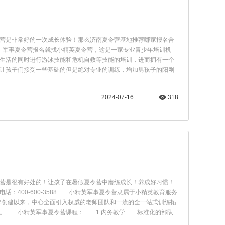
营是非常好的一次成长体验！那么济南夏令营基地推荐哪家报名合
8 军事夏令营报名就找小精英夏令营，这是一家专业青少年培训机
生活的同时进行游泳技能和危机自救等技能的培训，进而拥有一个
孩子们接受一些基础的但是绝对专业的训练，增加男孩子的阳刚
2024-07-16
318
营是很有好处的！让孩子在暑假夏令营中磨练成长！养成好习惯！
00-600-3588​ 小精英军事夏令营隶属于小精英教育服务
年创建以来，中心全面引入权威的老师团队和一流的全一站式训练拓
式。 ​小精英军事夏令营课程： 1.内务教学 标准化的部队