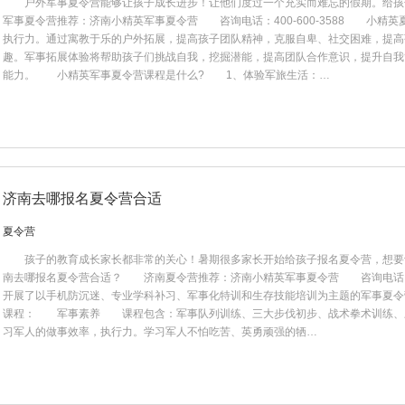
​ 户外军事夏令营能够让孩子成长进步！让他们度过一个充实而难忘的假期。给
军事夏令营推荐：济南小精英军事夏令营 咨询电话：400-600-3588 小精
执行力。通过寓教于乐的户外拓展，提高孩子团队精神，克服自卑、社交困难，提高
趣。军事拓展体验将帮助孩子们挑战自我，挖掘潜能，提高团队合作意识，提升自我
能力。 小精英军事夏令营课程是什么? 1、体验军旅生活：…
济南去哪报名夏令营合适
夏令营
孩子的教育成长家长都非常的关心！暑期很多家长开始给孩子报名夏令营，想要
南去哪报名夏令营合适？ 济南夏令营推荐：济南小精英军事夏令营 咨询电话：400
开展了以手机防沉迷、专业学科补习、军事化特训和生存技能培训为主题的军事夏
课程： 军事素养 课程包含：军事队列训练、三大步伐初步、战术拳术训练、
习军人的做事效率，执行力。学习军人不怕吃苦、英勇顽强的牺…