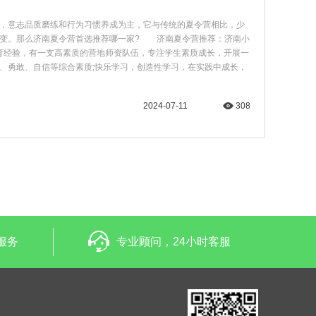
，意志品质磨练和行为习惯养成为主，它与传统的夏令营相比，少
蜕变。那么济南夏令营首选推荐哪一家? 济南夏令营推荐：济南小
教育经验，有一支高素质的营地师资队伍，专注学生素质成长，开展一
、勇敢、自信等综合素质;快乐学习，创造性学习，在实践中成长，
2024-07-11
308
服务
专业顾问，24小时客服