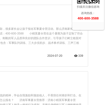
扫描关注微信咨询
咨询热线：
400-600-3588
际，很多家长会让孩子报名军事夏令营活动。那么济南家长都满意
00-600-3588 小精英夏令营在这个暑期为孩子定制了符合
、刚毅的军人品质和良好的团队合作意识，引导孩子们树立敢面对
包含：军事队列训练、三大步伐初步、战术拳术训练、三声三相
2024-07-20
339
战的精神，学会自我激励和激励他人，不畏惧任何挫折和打击。在
家？怎么报名？ 济南军事夏令营推荐：济南小精英军事夏令营
训贯穿始终以军人独具一格的行为准则，克服自身惰性以军人钢铁般的意