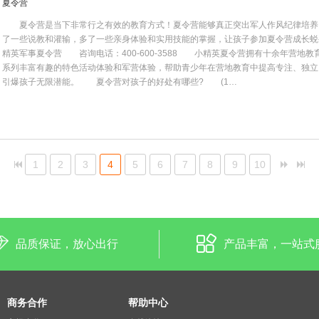
夏令营
夏令营是当下非常行之有效的教育方式！夏令营能够真正突出军人作风纪律培养
了一些说教和灌输，多了一些亲身体验和实用技能的掌握，让孩子参加夏令营成长
精英军事夏令营 咨询电话：400-600-3588 小精英夏令营拥有十余年营地
系列丰富有趣的特色活动体验和军营体验，帮助青少年在营地教育中提高专注、独立
引爆孩子无限潜能。 夏令营对孩子的好处有哪些? (1…
1
2
3
4
5
6
7
8
9
10
品质保证，放心出行
产品丰富，一站式
商务合作
帮助中心