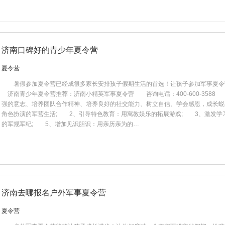
济南口碑好的青少年夏令营
夏令营
暑假参加夏令营已经成很多家长安排孩子假期生活的首选！让孩子参加军事夏令
济南青少年夏令营推荐：济南小精英军事夏令营 咨询电话：400-600-3588
强的意志、培养团队合作精神、培养良好的社交能力、树立自信、学会感恩，成长
角色扮演的军营生活; 2、引导特色教育：用寓教娱乐的拓展游戏; 3、激发学
的军规军纪; 5、增加见识胆识：用亲历亲为的…
济南去哪报名户外军事夏令营
夏令营