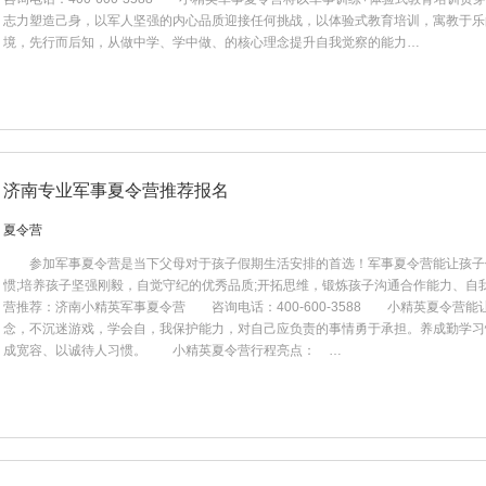
志力塑造己身，以军人坚强的内心品质迎接任何挑战，以体验式教育培训，寓教于乐
境，先行而后知，从做中学、学中做、的核心理念提升自我觉察的能力…
济南专业军事夏令营推荐报名
夏令营
​ 参加军事夏令营是当下父母对于孩子假期生活安排的首选！军事夏令营能让孩子
惯;培养孩子坚强刚毅，自觉守纪的优秀品质;开拓思维，锻炼孩子沟通合作能力、
营推荐：济南小精英军事夏令营 咨询电话：400-600-3588 小精英夏令营
念，不沉迷游戏，学会自，我保护能力，对自己应负责的事情勇于承担。养成勤学习
成宽容、以诚待人习惯。 小精英夏令营行程亮点： …