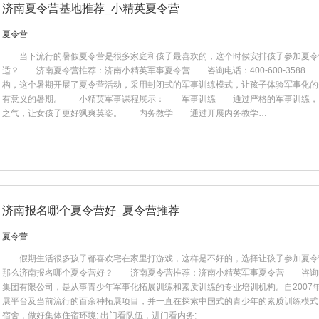
济南夏令营基地推荐_小精英夏令营
夏令营
​ 当下流行的暑假夏令营是很多家庭和孩子最喜欢的，这个时候安排孩子参加夏令
适？ 济南夏令营推荐：济南小精英军事夏令营 咨询电话：400-600-358
构，这个暑期开展了夏令营活动，采用封闭式的军事训练模式，让孩子体验军事化的
有意义的暑期。 小精英军事课程展示： 军事训练 通过严格的军事训练，让
之气，让女孩子更好飒爽英姿。 内务教学 通过开展内务教学…
济南报名哪个夏令营好_夏令营推荐
夏令营
假期生活很多孩子都喜欢宅在家里打游戏，这样是不好的，选择让孩子参加夏令
那么济南报名哪个夏令营好？ 济南夏令营推荐：济南小精英军事夏令营 咨询电话：4
集团有限公司，是从事青少年军事化拓展训练和素质训练的专业培训机构。自2007
展平台及当前流行的百余种拓展项目，并一直在探索中国式的青少年的素质训练模
宿舍，做好集体住宿环境; 出门看队伍，进门看内务;…