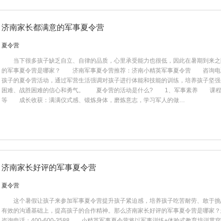
济南家长都满意的军事夏令营
夏令营
当下很多孩子缺乏自立、自律的品质，心里承受能力也很低，因此在暑期到来之
的军事夏令营是哪家？ 济南军事夏令营推荐：济南小精英军事夏令营 咨询电话：4
孩子的夏令营活动，通过军营生活强调对孩子进行体能和技能的训练，培养孩子坚强
困难、战胜困难的信心和勇气。 夏令营的活动是什么? 1、军事素养 课程
等 成长收获：满满仪式感、锻炼身体，磨炼意志，学习军人的做…
济南家长好评的军事夏令营
夏令营
这个暑假让孩子来参加军事夏令营提升孩子紧迫感，培养孩子吃苦耐劳、敢于挑
有效的沟通基础上，提高孩子的合作精神。那么济南家长好评的军事夏令营是哪
咨询电话：400-600-3588 小精英军事夏令营将以军事训练+体验式教育培