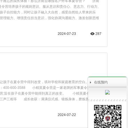
孩子难忘的成长体验！那么济南去哪报名户外军事夏令营？ 济南
英夏令营培养孩子的规则意识、服从意识和责任心、意志力、行动力、
孩子自控能力，同时让孩子融入大自然，感受自然给人带来的乐
管理能力、增强责任担当意识，强化协调沟通能力、激发创新思维
2024-07-23
287
让孩子在夏令营中得到改变，填补学校和家庭教育的空白。那么济
在线预约
-600-3588​ 小精英夏令营是一家老牌的军事夏令营，今年
令营;旨在孩子在夏令营中能得到真正的改变。 小精英夏令营经典
三声三相等 成长收获：满满仪式感、锻炼身体，磨炼意志，学
2024-07-22
303