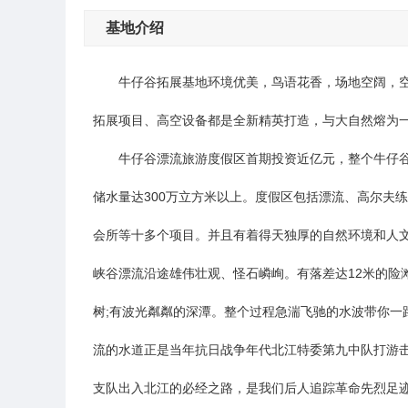
基地介绍
牛仔谷
拓展基地
环境优美，鸟语花香，场地空阔，
拓展项目、高空设备都是全新精英打造，与大自然熔为
牛仔谷漂流旅游度假区首期投资近亿元，整个牛仔谷漂流
储水量达300万立方米以上。度假区包括漂流、高尔夫
会所等十多个项目。并且有着得天独厚的自然环境和人文
峡谷漂流沿途雄伟壮观、怪石嶙峋。有落差达12米的险滩
树;有波光粼粼的深潭。整个过程急湍飞驰的水波带你一
流的水道正是当年抗日战争年代北江特委第九中队打游击
支队出入北江的必经之路，是我们后人追踪革命先烈足