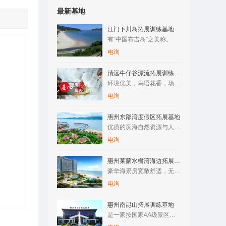
最新基地
江门下川岛拓展训练基地
有“中国布吉岛”之美称。
电询
清远牛仔谷漂流拓展训练基地
环境优美，鸟语花香，场地空阔，空气清新，纯天然原生态树林/竹…
电询
惠州东部湾度假区拓展基地
优质的滨海自然资源与人文资源，让整个区域拥有了成为国际滨海旅…
电询
惠州莱蒙水榭湾海边拓展训练基地
豪华海景房宽敞舒适，无边际泳游池与海浑然一体，还有专属儿童池…
电询
惠州南昆山拓展训练基地
是一家按国家4A级景区标准建设的综合性旅游度假区。