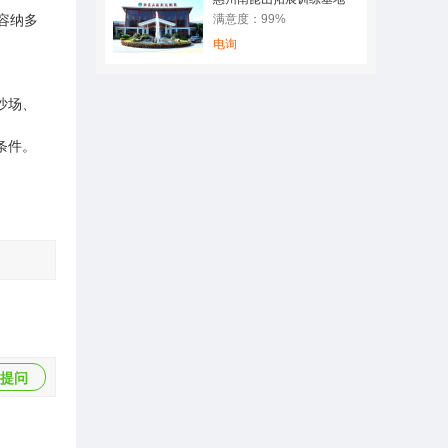
容纳多
满意度：99%
电询
沙场、
条件。
提问