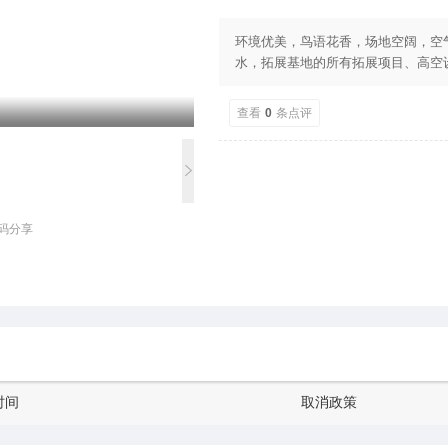
环境优美，鸟语花香，场地空阔，空
水，拓展基地的所有拓展项目、高空
查看
0
条点评
码分享
时间
取消政策