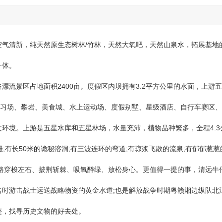
空气清新，纯天然原生态树林/竹林，天然大氧吧，天然山泉水，拓展基地
一体。
景区占地面积2400亩。度假区内坝拥有3.2平方公里的水面，上游
练习场、攀岩、美食城、水上运动场、度假别墅、星级酒店、自行车赛区
环境。上游是五星水库和五星林场，水量充沛，植物品种繁多，全程4.3
;有长50米的诡秘溶洞;有三波连环的弯道;有琼浆飞散的流泉;有郁郁葱葱
路穿梭左右、披荆斩棘、吸氧醉绿、放松身心。更值得一提的事，清远牛
时游击战士运送战略物资的黄金水道;也是解放战争时期粤赣湘边纵队北
迹，找寻历史文物的好去处。