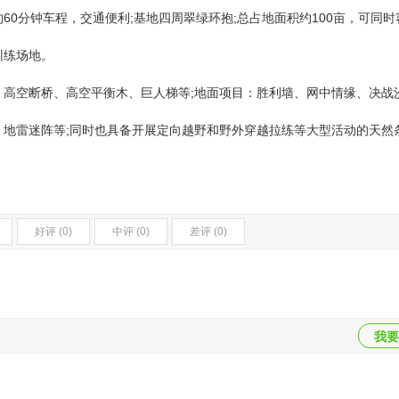
分钟车程，交通便利;基地四周翠绿环抱;总占地面积约100亩，可同时
训练场地。
空断桥、高空平衡木、巨人梯等;地面项目：胜利墙、网中情缘、决战
地雷迷阵等;同时也具备开展定向越野和野外穿越拉练等大型活动的天然
好评 (0)
中评 (0)
差评 (0)
我要