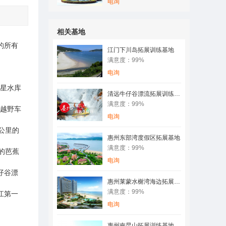
电询
相关基地
的所有
江门下川岛拓展训练基地
满意度：99%
电询
五星水库
清远牛仔谷漂流拓展训练基地
满意度：99%
、越野车
电询
公里的
惠州东部湾度假区拓展基地
满意度：99%
的芭蕉
电询
仔谷漂
惠州莱蒙水榭湾海边拓展训练基地
满意度：99%
江第一
电询
惠州南昆山拓展训练基地