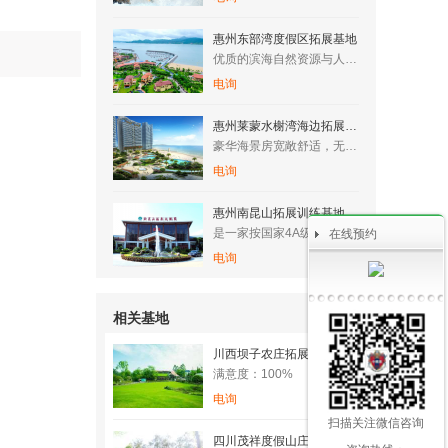
惠州东部湾度假区拓展基地
优质的滨海自然资源与人文资源，让整个区域拥有了成为国际滨海旅…
电询
惠州莱蒙水榭湾海边拓展训练基地
豪华海景房宽敞舒适，无边际泳游池与海浑然一体，还有专属儿童池…
电询
惠州南昆山拓展训练基地
是一家按国家4A级景区标准建设的综合性旅游度假区。
在线预约
电询
相关基地
川西坝子农庄拓展基地
满意度：100%
电询
扫描关注微信咨询
四川茂祥度假山庄