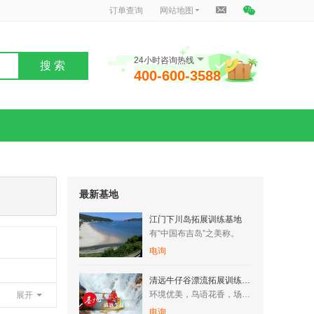
订单查询
网站地图
24小时咨询热线
搜 索
400-600-3588
最新基地
江门下川岛拓展训练基地
有“中国布吉岛”之美称。
电询
清远牛仔谷漂流拓展训练基地
环境优美，鸟语花香，场地空阔，空气清新，纯天然原生态树林/竹…
展开
电询