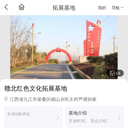
拓展基地
我的
导航
1
/
4
赣北红色文化拓展基地
江西省九江市柴桑区岷山乡民主村芦塘孙家
基地介绍
共有0条评论
开放时间、 亮点介绍