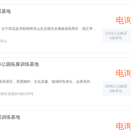
展基地
电
成都华阳锦绣城拓展基地，位于双流县华阳锦绣东山生态观光走廊旅游风景区，现正争创国家级4A旅游风景区，该培训基地环境优美，湖光山色，是景区管委会所在地，整个锦绣城是按照三星级园林式酒店修建和管理,是高规格会议，经销商产品分布会议，年会的理想场地。
2154人已购买
0条评论
东山
林公园拓展训练基地
电
毛家湾森林公园，4A级旅游风景区，景观独特、文化深邃、地域特色突出、品质高尚、具有最佳旅游环境、人居环境、创业环境、整体服务功能优质的毛家湾4A级旅游风景区，一座名副其实的城市森林公园。毛家湾平地海拔高度450米，山顶海拔高度963米，大气条件一级，年均日照时间1090—1200小时，无霜期287天，年平均相对湿度83%。
5698人已购买
0条评论
新区凤凰村4组165号
展训练基地
电