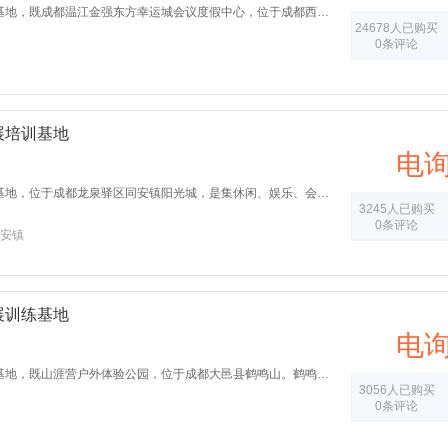
成都温江幸运城拓展训练基地，既成都温江金强东方幸运城会议度假中心，位于成都西郊“国家级生态示范区”的温江万春镇，周围遍布园林，空气清新，环境宜人。
24678人已购买
0条评论
展培训基地
电
成都龙泉新光华拓展培训基地，位于成都龙泉驿区同安镇阳光城，是集休闲、娱乐、会议、餐饮于一体的首选训练场所。内部环境优美，绿树成荫。
3245人已购买
0条评论
安镇
展训练基地
电
成都大邑鹤鸣山拓展训练基地，既山涯营户外体验公园，位于成都大邑县鹤鸣山。鹤鸣山是中国道教的发源地，这里山高秀爽，山上苍松翠柏漫山遍野，山涧溪流泠然有声，自然风光优美。作为道教的发源地，自然也拥有厚重的文化底蕴。
3056人已购买
0条评论