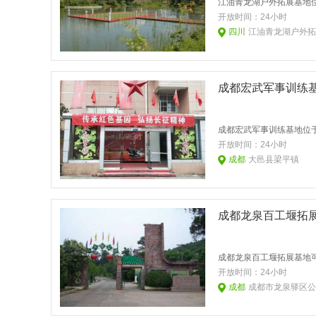
开放时间：
24小时
四川
江油青龙湖户外拓
成都宏武军事训练
开放时间：
24小时
成都
大邑县梁平镇
成都龙泉百工堰拓
开放时间：
24小时
成都
成都市龙泉驿区公