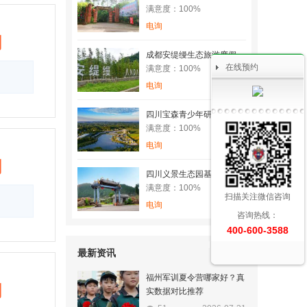
满意度：100%
电询
询
成都安缇缦生态旅游度假基地
在线预约
满意度：100%
电询
四川宝森青少年研学实践教育基地
满意度：100%
电询
询
四川义景生态园基地
满意度：100%
扫描关注微信咨询
电询
咨询热线：
400-600-3588
最新资讯
福州军训夏令营哪家好？真
询
实数据对比推荐