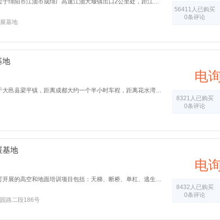
江油青龙湖户外拓展基地位于绵阳市江油市成绵广高速江油大堰镇出口2公里处，距江油市区6公里，距绵阳市区26公里，距成都130公里，坐拥有天然山水园林等自然景观且交通十分便利。
56411人已购买
0条评论
展基地
基地
电
成都宏武军事训练基地位于大邑县梁平镇，距离成都大约一个半小时车程，距离花水湾大约30公里，是前往西岭雪山的必经之路；基地为退役军人创办，军营氛围浓厚；适用于企业军事训练，拓展训练，能同时容纳800人训练，吃住。
8321人已购买
0条评论
展基地
电
成都龙泉百工堰拓展基地可开展的高空和地面培训项目包括：天梯、断桥、单杠、逃生墙、信任背摔、生死电网、核弹危机、孤岛求生、七巧板等20余项。
8432人已购买
0条评论
园路二段186号