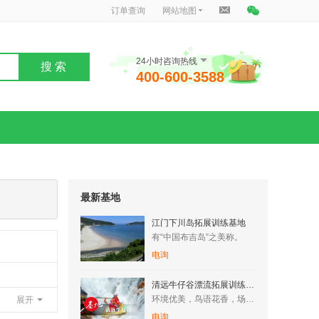
订单查询
网站地图
24小时咨询热线
搜 索
400-600-3588
最新基地
江门下川岛拓展训练基地
有“中国布吉岛”之美称。
电询
清远牛仔谷漂流拓展训练基地
环境优美，鸟语花香，场地空阔，空气清新，纯天然原生态树林/竹…
展开
电询