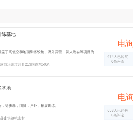
训练基地
电
基地有超大林地和空间，涵盖了高低空和地面训练设施、野外露营、篝火晚会等项目为一体式的综合型拓展训练基地。它是目前阿坝州最为美丽、档次最高的拓展训练场所。
674人已购买
0条评论
族自治州汶川县213国道东50米
练基地
电
合，徒步群，团健，户外，拓展训练。
653人已购买
0条评论
县张场镇峨山村