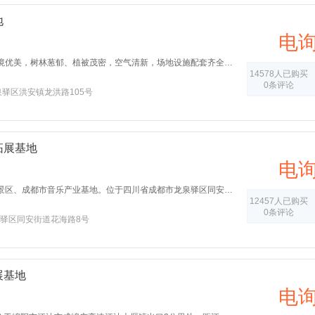
地
电
营区占地30余亩，自然环境优美，树林葱郁、植被茂密，空气清新，场地设施配套齐全。营区宿舍、食堂、训练场地等所有设施均按部队标准设置，具有集中管理、令行禁止、严格规范、秩序正规的特色军营文化氛围。
14578人已购买
0条评论
泉驿区洪安镇龙洪路105号
拓展基地
电
蔚然花海是国家44级旅游景区、成都市音乐产业基地。位于四川省成都市龙泉驿区同安街道花海路8号，北距洛带古镇1公里，西距成都市区18公里，有成渝高速和成洛公路通达、成安渝高速公路经过，由高速公路出口可直通景区大门。
12457人已购买
0条评论
驿区同安街道花海路8号
展基地
电