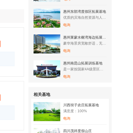
惠州东部湾度假区拓展基地
优质的滨海自然资源与人文资源，让整个区域拥有了成为国际滨海旅…
电询
惠州莱蒙水榭湾海边拓展训练基地
询
豪华海景房宽敞舒适，无边际泳游池与海浑然一体，还有专属儿童池…
电询
惠州南昆山拓展训练基地
是一家按国家4A级景区标准建设的综合性旅游度假区。
电询
相关基地
询
川西坝子农庄拓展基地
满意度：100%
电询
四川茂祥度假山庄